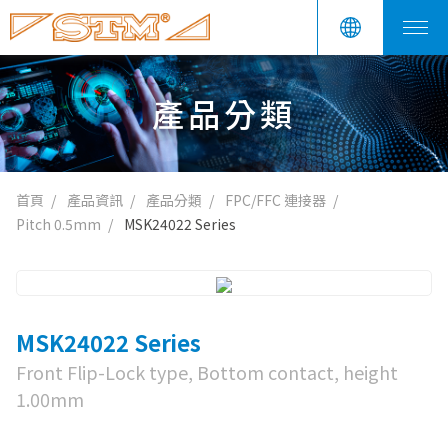
產品分類
首頁
產品資訊
產品分類
FPC/FFC 連接器
Pitch 0.5mm
MSK24022 Series
MSK24022 Series
Front Flip-Lock type, Bottom contact, height
1.00mm