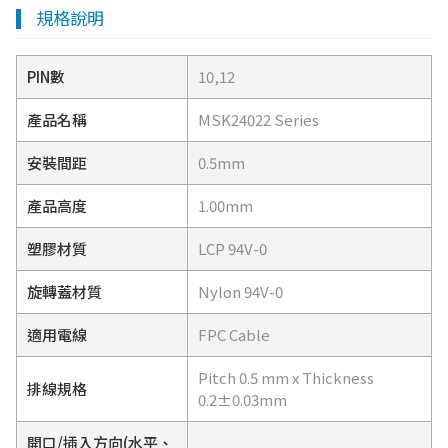
規格說明
PIN數
10,12
產品名稱
MSK24022 Series
安裝間距
0.5mm
產品高度
1.00mm
塑膠材質
LCP 94V-0
旋轉蓋材質
Nylon 94V-0
適用電線
FPC Cable
Pitch 0.5 mm x Thickness
排線規格
0.2±0.03mm
開口/插入方向(水平、