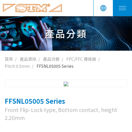
產品分類
首頁
產品資訊
產品分類
FPC/FFC 連接器
Pitch 0.5mm
FFSNL05005 Series
FFSNL05005 Series
Front Flip-Lock type, Bottom contact, height
2.20mm