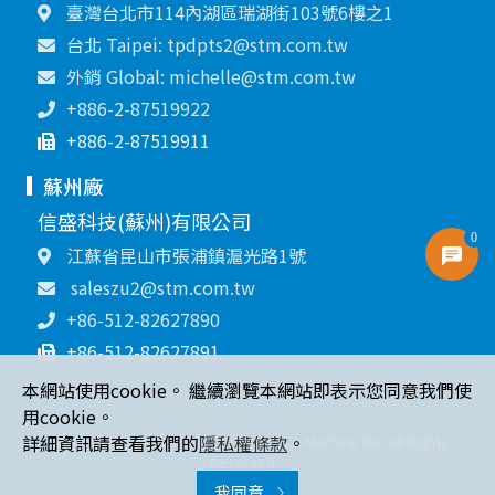
臺灣台北市114內湖區瑞湖街103號6樓之1
台北 Taipei: tpdpts2@stm.com.tw
外銷 Global: michelle@stm.com.tw
+886-2-87519922
+886-2-87519911
蘇州廠
信盛科技(蘇州)有限公司
0
江蘇省昆山市張浦鎮滬光路1號
saleszu2@stm.com.tw
+86-512-82627890
+86-512-82627891
本網站使用cookie。 繼續瀏覽本網站即表示您同意我們使
用cookie。
詳細資訊請查看我們的
隱私權條款
。
Copyright © 2021 Sin Sheng Terminal & Machine Inc. All Rights
Reserved.
我同意