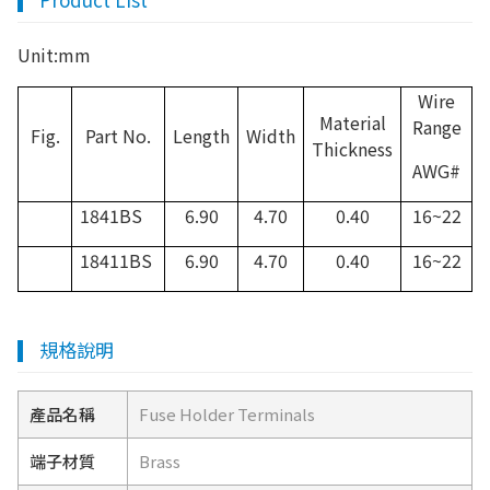
Unit:mm
Wire
Material
Range
Fig.
Part No.
Length
Width
Thickness
AWG#
1841BS
6.90
4.70
0.40
16~22
18411BS
6.90
4.70
0.40
16~22
規格說明
產品名稱
Fuse Holder Terminals
端子材質
Brass