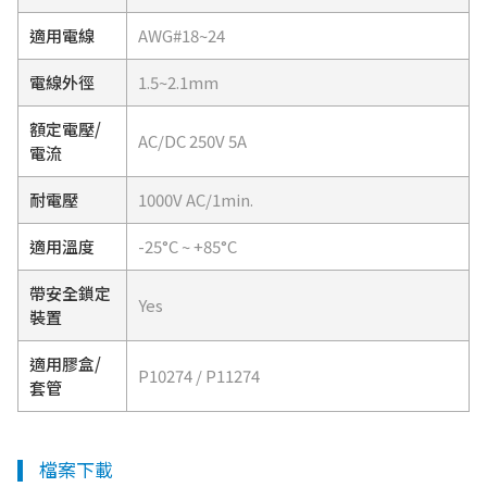
適用電線
AWG#18~24
電線外徑
1.5~2.1mm
額定電壓/
AC/DC 250V 5A
電流
耐電壓
1000V AC/1min.
適用溫度
-25°C ~ +85°C
帶安全鎖定
Yes
裝置
適用膠盒/
P10274 / P11274
套管
檔案下載