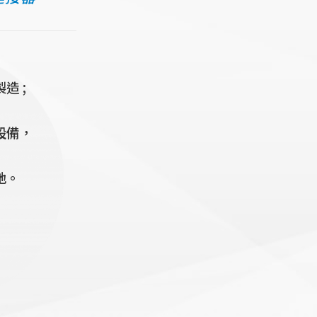
造 ;
設備，
地。