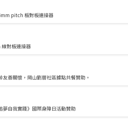
0.4mm pitch 板對板連接器
itch 線對板連接器
遞高齡友善關懷，岡山劉厝社區據點共餐贊助。
勇敢追夢自我實踐》國際身障日活動贊助